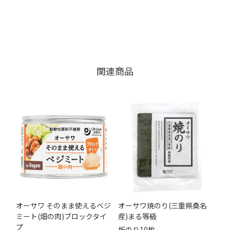
関連商品
オーサワ そのまま使えるベジ
オーサワ焼のり(三重県桑名
ミート(畑の肉)ブロックタイ
産)まる等級
プ
板のり10枚