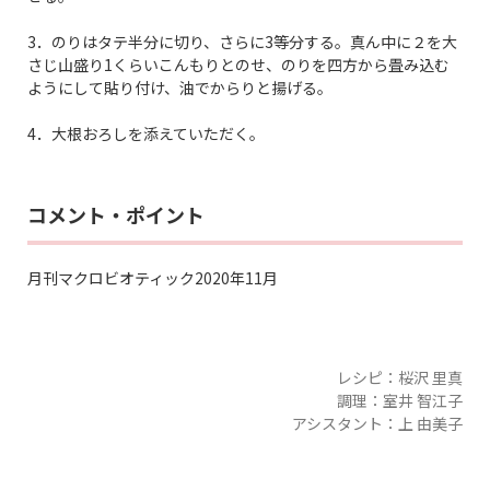
3．のりはタテ半分に切り、さらに3等分する。真ん中に２を大
さじ山盛り1くらいこんもりとのせ、のりを四方から畳み込む
ようにして貼り付け、油でからりと揚げる。
4．大根おろしを添えていただく。
コメント・ポイント
月刊マクロビオティック2020年11月
レシピ：桜沢 里真
調理：室井 智江子
アシスタント：上 由美子