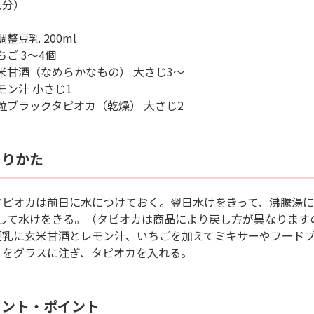
人分）
整豆乳 200ml
ちご 3〜4個
米甘酒（なめらかなもの） 大さじ3〜
モン汁 小さじ1
粒ブラックタピオカ（乾燥） 大さじ2
くりかた
タピオカは前日に水につけておく。翌日水けをきって、沸騰湯に
して水けをきる。（タピオカは商品により戻し方が異なります
豆乳に玄米甘酒とレモン汁、いちごを加えてミキサーやフード
２をグラスに注ぎ、タピオカを入れる。
メント・ポイント