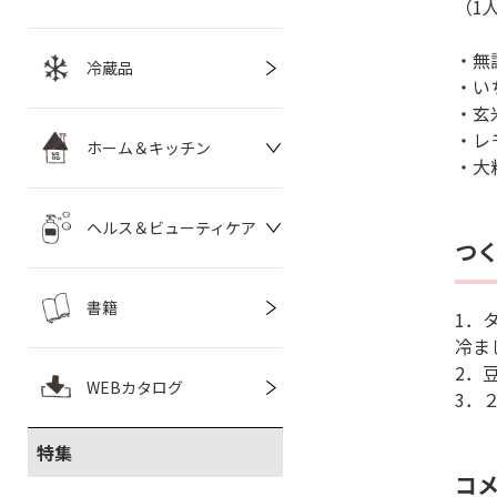
（1
・無調
冷蔵品
・い
・玄
・レ
ホーム＆キッチン
・大
ヘルス＆ビューティケア
つ
書籍
1．
冷ま
2．
WEBカタログ
3．
特集
コ