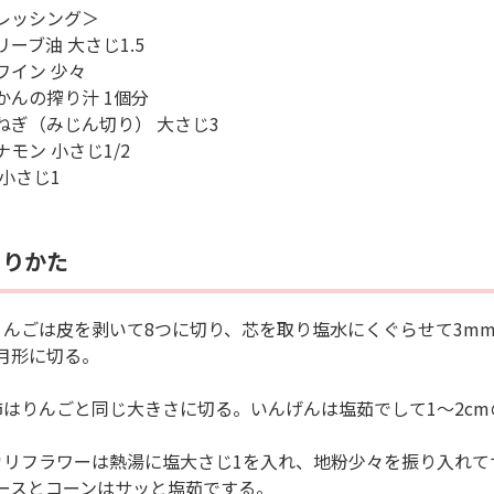
レッシング＞
リーブ油 大さじ1.5
ワイン 少々
かんの搾り汁 1個分
ねぎ（みじん切り） 大さじ3
ナモン 小さじ1/2
 小さじ1
くりかた
りんごは皮を剥いて8つに切り、芯を取り塩水にくぐらせて3m
月形に切る。
柿はりんごと同じ大きさに切る。いんげんは塩茹でして1〜2c
カリフラワーは熱湯に塩大さじ1を入れ、地粉少々を振り入れ
ースとコーンはサッと塩茹でする。