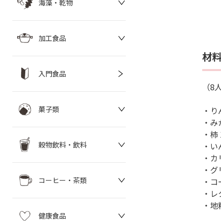
海藻・乾物
加工食品
材
入門食品
（8
菓子類
・り
・み
・柿 
穀物飲料・飲料
・い
・カ
・グ
コーヒー・茶類
・コ
・レ
・地
健康食品