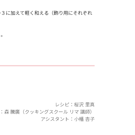
〜３に加えて軽く和える（飾り用にそれぞれ
る。
レシピ：桜沢 里真
：森 騰廣（クッキングスクール リマ 講師）
アシスタント：小幡 杏子