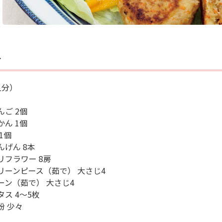
料
人分）
んご 2個
かん 1個
1個
んげん 8本
リフラワー 8房
リーンピース（茹で） 大さじ4
ーン（茹で） 大さじ4
タス 4～5枚
粉 少々