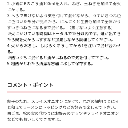
2.
小鍋にBのごま油100mlを入れ、ねぎ、玉ねぎを加えて弱火
にかける。
3. へらで焦げないよう気を付けて混ぜながら、うすいきつね色
に色づいた部分が見えたら、
にんにくと生姜も加えて全体がう
すいきつね色になるまで混ぜる。（焦げないよう注意する）
※火にかけている時間はトータルで15分以内です。煙が出てき
たら鍋を火からはずすなど
加減しながら調理してください。
4.
火からおろし、しばらく冷ましてから1を注いで混ぜ合わせ
る。
※
熱いうちに混ぜると油がはねるので気を付けて下さい。
5.
粗熱がとれたら清潔な容器に移して保存する。
コメント・ポイント
餃子のたれ、スライスオニオンにかけて、ねぎの細切りとにら
と和えてラーメンにトッピングなどお好みで楽しんで下さい。
白ごま、松の実の代わりにお好みのナッツやフライドオニオン
などでもおいしくできますよ。