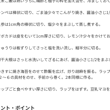
玄米ご飯は熱いうちに梅酢と柚子の粋を加え混ぜ、冷ましてお
テンペは棒状に切り、ごま油少々でこんがり焼き、醤油小さじ1/
人参は1cm角の棒状に切り、塩少々をまぶして蒸し煮する。
アボカドは皮をむいて1cm厚さに切り、レモン汁少々をかけて
きゅうりは板ずりしてさっと塩を洗い流し、縦半分に切る。
切干大根はさっと水洗いしてざるにあげ、醤油小さじ1/2をまぶ
巻きすに焼き海苔をのせて酢飯を広げ、炒り胡麻を振る。ラッ
２～６の具材をのせ、手前から巻く。2本同様に作る。
ラップごと食べやすい厚さに切り、ラップをはずす。豆乳マヨ
メント・ポイント