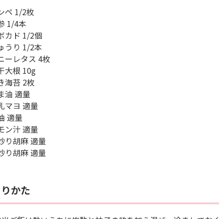
ペ 1/2枚
 1/4本
カド 1/2個
うり 1/2本
ニーレタス 4枚
大根 10g
き海苔 2枚
ま油 適量
乳マヨ 適量
油 適量
モン汁 適量
炒り胡麻 適量
炒り胡麻 適量
くりかた