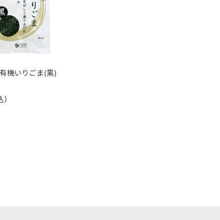
有機いりごま(黒)
込）