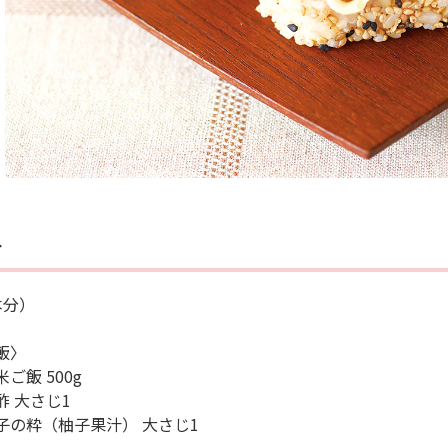
料
本分）
飯〉
ご飯 500g
酢 大さじ1
子の粋（柚子果汁） 大さじ1