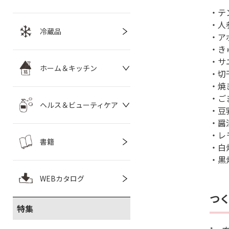
・テン
・人参
冷蔵品
・アボ
・きゅ
・サ
ホーム＆キッチン
・切干
・焼
・ご
ヘルス＆ビューティケア
・豆
・醤
・レ
書籍
・白
・黒
WEBカタログ
つ
特集