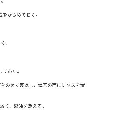
く。
2をからめておく。
おく。
しておく。
プをのせて裏返し、海苔の面にレタスを置
を絞り、醤油を添える。