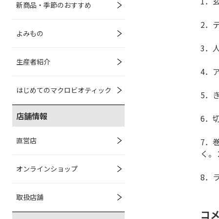
1．
新商品・季節のおすすめ
2．
よみもの
3．
生産者紹介
4．
はじめてのマクロビオティック
5．
店舗情報
6．
直営店
7．
く。
オンラインショップ
8．
取扱店舗
コ