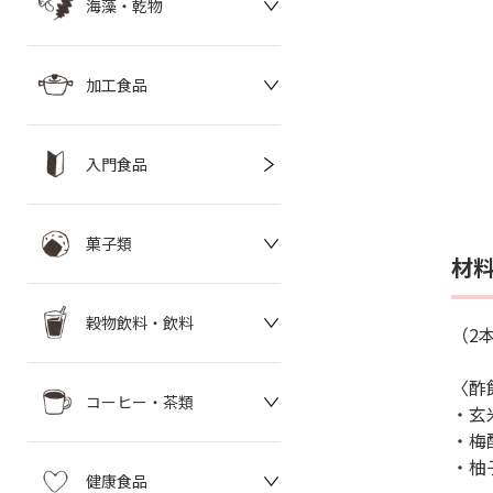
海藻・乾物
加工食品
入門食品
菓子類
材
穀物飲料・飲料
（2
〈酢
コーヒー・茶類
・玄米
・梅
・柚
健康食品