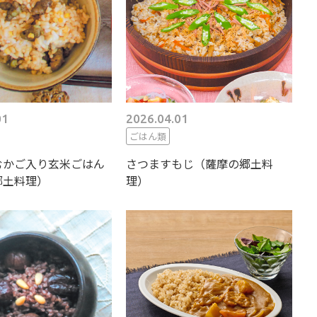
01
2026.04.01
ごはん類
むかご入り玄米ごはん
さつますもじ（薩摩の郷土料
郷土料理）
理）