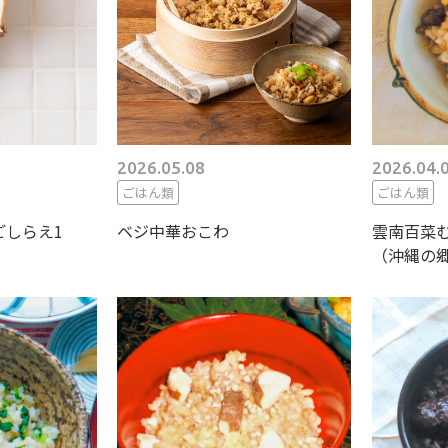
2026.05.08
2026.04.
ごはん類
ごはん類
ごしらえ1
ベジ中華おこわ
雲南百菜
（沖縄の