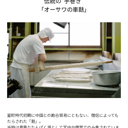
伝統の"手巻き"
「オーサワの車麩」
室町時代初期に中国との勘合貿易にともない、僧侶によっても
たらされた「麩」。
当時は貴重なたんぱく源として宮中や僧堂でのみ食されていま