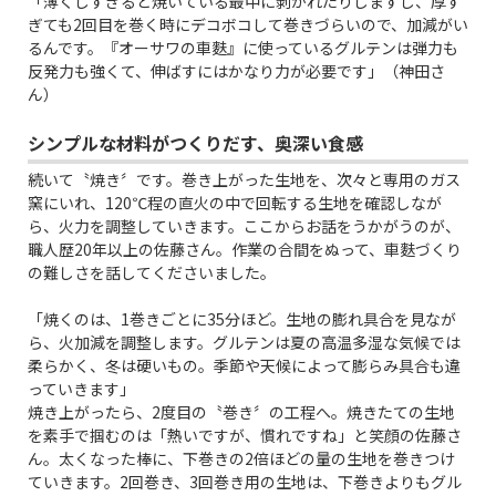
「薄くしすぎると焼いている最中に剥がれたりしますし、厚す
ぎても2回目を巻く時にデコボコして巻きづらいので、加減がい
るんです。『オーサワの車麩』に使っているグルテンは弾力も
反発力も強くて、伸ばすにはかなり力が必要です」（神田さ
ん）
シンプルな材料がつくりだす、奥深い食感
続いて〝焼き〞です。巻き上がった生地を、次々と専用のガス
窯にいれ、120℃程の直火の中で回転する生地を確認しなが
ら、火力を調整していきます。ここからお話をうかがうのが、
職人歴20年以上の佐藤さん。作業の合間をぬって、車麩づくり
の難しさを話してくださいました。
「焼くのは、1巻きごとに35分ほど。生地の膨れ具合を見なが
ら、火加減を調整します。グルテンは夏の高温多湿な気候では
柔らかく、冬は硬いもの。季節や天候によって膨らみ具合も違
っていきます」
焼き上がったら、2度目の〝巻き〞の工程へ。焼きたての生地
を素手で掴むのは「熱いですが、慣れですね」と笑顔の佐藤さ
ん。太くなった棒に、下巻きの2倍ほどの量の生地を巻きつけ
ていきます。2回巻き、3回巻き用の生地は、下巻きよりもグル