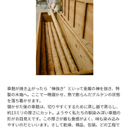
車麩が焼き上がったら〝棒抜き〞といって金属の棒を抜き、特
製の木箱へ。ここで一晩寝かせ、熱で膨らんだグルテンの状態
を落ち着かせます。
寝かせた後の車麩は、切りやすくするために蒸し器で蒸らし、
約13ミリの厚さにカット。ようやく私たちの馴染み深い車麩の
形がお目見えです。この厚さが最も食感がよく、味も染み込み
やすいのだといいます。そして乾燥、検品、包装。どの工程で