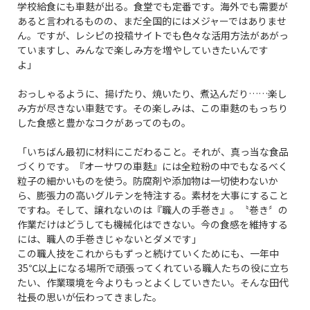
学校給食にも車麩が出る。食堂でも定番です。海外でも需要が
あると言われるものの、まだ全国的にはメジャーではありませ
ん。ですが、レシピの投稿サイトでも色々な活用方法があがっ
ていますし、みんなで楽しみ方を増やしていきたいんです
よ」
おっしゃるように、揚げたり、焼いたり、煮込んだり……楽し
み方が尽きない車麩です。その楽しみは、この車麩のもっちり
した食感と豊かなコクがあってのもの。
「いちばん最初に材料にこだわること。それが、真っ当な食品
づくりです。『オーサワの車麩』には全粒粉の中でもなるべく
粒子の細かいものを使う。防腐剤や添加物は一切使わないか
ら、膨張力の高いグルテンを特注する。素材を大事にすること
ですね。そして、譲れないのは『職人の手巻き』。〝巻き〞の
作業だけはどうしても機械化はできない。今の食感を維持する
には、職人の手巻きじゃないとダメです」
この職人技をこれからもずっと続けていくためにも、一年中
35℃以上になる場所で頑張ってくれている職人たちの役に立ち
たい、作業環境を今よりもっとよくしていきたい。そんな田代
社長の思いが伝わってきました。