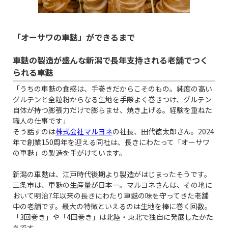
「オーサワの車麩」ができるまで
車麩の製造が盛んな新潟で長年支持される老舗でつく
られる車麩
「うちの車麩の食感は、手巻きだからこそのもの。純度の高い
グルテンと全粒粉からなる生地を手際よく巻きつけ、グルテン
自体が持つ膨張力だけで膨らませ、焼き上げる。経験を重ねた
職人の仕事です」
そう話すのは
株式会社マルヨネ
の社長、田代徳太郎さん。2024
年で創業150周年を迎える同社は、長きにわたって「オーサワ
の車麩」の製造を手がけています。
新潟の車麩は、江戸時代後期より製造がはじまったそうです。
三条市は、車麩の生産量が日本一。マルヨネさんは、その地に
おいて明治7年以来の長きにわたり車麩の味を守ってきた老舗
中の老舗です。最大の特徴といえるのは生地を棒に巻く回数。
「3回巻き」や「4回巻き」は北陸・東北で独自に発展したかた
ちです。