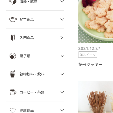
海藻・乾物
加工食品
入門食品
2021.12.27
洋スイーツ
菓子類
花形クッキー
穀物飲料・飲料
コーヒー・茶類
健康食品