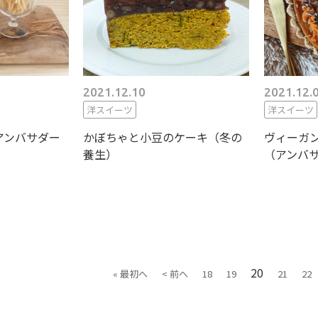
2021.12.10
2021.12.
洋スイーツ
洋スイーツ
アンバサダー
かぼちゃと小豆のケーキ（冬の
ヴィーガ
養生）
（アンバサ
20
« 最初へ
< 前へ
18
19
21
22