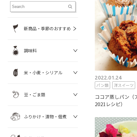
新商品・季節のおすすめ
調味料
米・小麦・シリアル
2022.01.24
パン類
洋スイーツ
豆・ごま類
ココア蒸しパン（
2021レシピ）
ふりかけ・漬物・佃煮