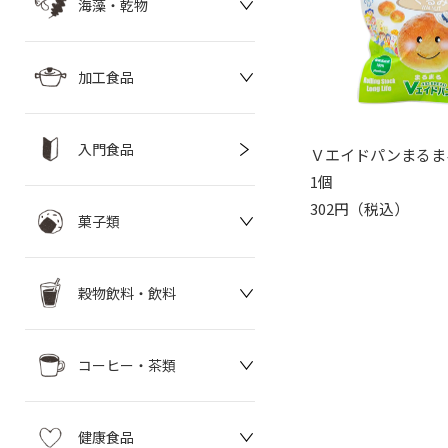
海藻・乾物
加工食品
入門食品
Ｖエイドパンまるま
1個
302円（税込）
菓子類
穀物飲料・飲料
コーヒー・茶類
健康食品