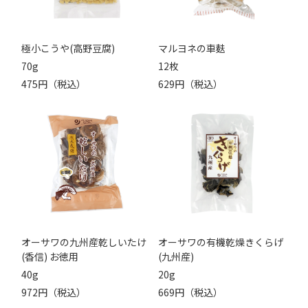
極小こうや(高野豆腐)
マルヨネの車麸
70g
12枚
475円（税込）
629円（税込）
オーサワの九州産乾しいたけ
オーサワの有機乾燥きくらげ
(香信) お徳用
(九州産)
40g
20g
972円（税込）
669円（税込）