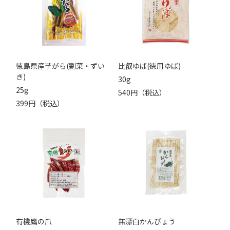
徳島県産芋がら(割菜・ずい
比叡ゆば(徳用ゆば)
き)
30g
25g
540円（税込）
399円（税込）
有機鷹の爪
無漂白かんぴょう