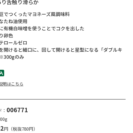
あり舌触り滑らか
豆でつくったマヨネーズ風調味料
なたね油使用
に有機白味噌を使うことでコクを出した
り卵色
テロールゼロ
を開けると細口に、回して開けると星型になる「ダブルキ
300gのみ
説明はこちら
006771
ド：
00g
42
円（税抜780円）