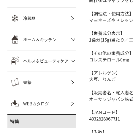
開栓後はキャップをし
【調理法・使用方法
冷蔵品
マヨネーズやドレッ
【栄養成分表示】
ホーム＆キッチン
1食分(15g)当たり／エ
【その他の栄養成分
コレステロール0mg
ヘルス＆ビューティケア
【アレルゲン】
大豆、りんご
書籍
【販売者名・輸入者
オーサワジャパン株
WEBカタログ
【JANコード】
4932828067711
特集
【入数】