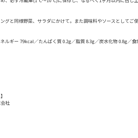
め、必ず冷蔵庫(1℃～10℃)に保存し、なるべく1ヶ月以内に召し
】
シングと同様野菜、サラダにかけて。また調味料やソースとしてご
ネルギー 79kcal／たんぱく質 0.2g／脂質 8.3g／炭水化物 0.8g／食
】
名】
式会社