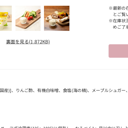
※最新の
とご覧
※在庫状
めご了
裏面を見る(1,872KB)
(国産)]、りんご酢、有機白味噌、食塩(海の精)、メープルシュガー
】