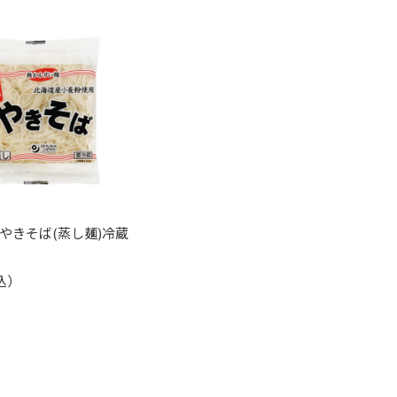
やきそば(蒸し麺)冷蔵
込）