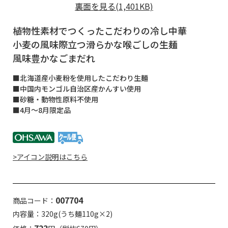
裏面を見る(1,401KB)
植物性素材でつくったこだわりの冷し中華
小麦の風味際立つ滑らかな喉ごしの生麺
風味豊かなごまだれ
■北海道産小麦粉を使用したこだわり生麺
■中国内モンゴル自治区産かんすい使用
■砂糖・動物性原料不使用
■4月～8月限定品
>アイコン説明はこちら
007704
商品コード：
内容量：320g(うち麺110g×2)
723