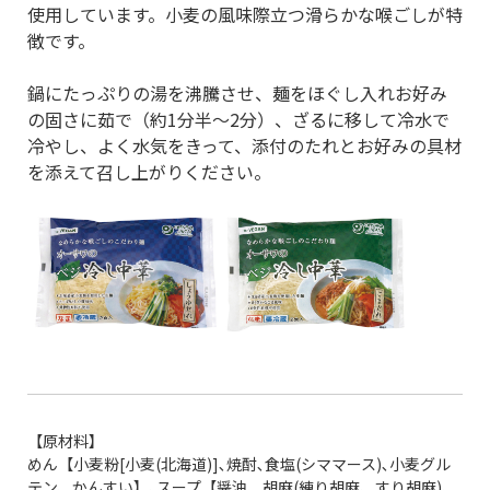
使用しています。小麦の風味際立つ滑らかな喉ごしが特
徴です。
鍋にたっぷりの湯を沸騰させ、麺をほぐし入れお好み
の固さに茹で（約1分半～2分）、ざるに移して冷水で
冷やし、よく水気をきって、添付のたれとお好みの具材
を添えて召し上がりください。
【原材料】
めん【小麦粉[小麦(北海道)]､焼酎､食塩(シママース)､小麦グル
テン、かんすい】､スープ【醤油、胡麻(練り胡麻、すり胡麻)､