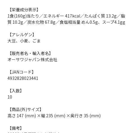
【栄養成分表示】
1食(160g)当たり／エネルギー 417kcal／たんぱく質 13.2g／脂
質 10.2g／炭水化物 67.8g／食塩相当量 めん0.5g、スープ4.1gg
【アレルゲン】
大豆、小麦、ごま
【販売者名・輸入者名】
オーサワジャパン株式会社
【JANコード】
4932828023441
【入数】
10
【商品(外)サイズ】
高さ 147 (mm) ×幅 235 (mm) ×奥行き 35 (mm)
【備考】