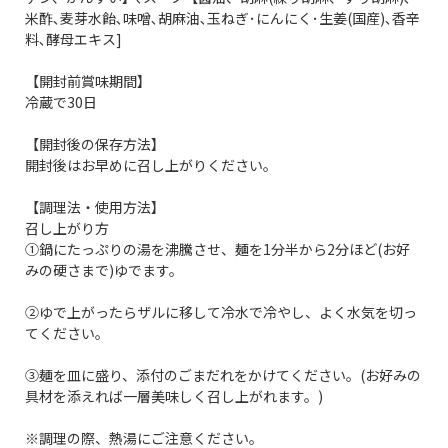
米酢､麦芽水飴､味噌､胡麻油､玉ねぎ･にんにく･生姜(国産)､香辛
料､酵母エキス]
【開封前賞味期間】
冷蔵で30日
【開封後の保存方法】
開封後はお早めに召し上がりください。
【調理法・使用方法】
召し上がり方
①鍋にたっぷりの湯を沸騰させ、麺を1分半から2分ほど(お好
みの硬さまで)ゆでます。
②ゆで上がったらザルに移して冷水で冷やし、よく水気を切っ
てください。
③麺を皿に盛り、添付のごまだれをかけてください。(お好みの
具材を添えれば一層美味しく召し上がれます。)
※調理の際、熱湯にご注意ください。