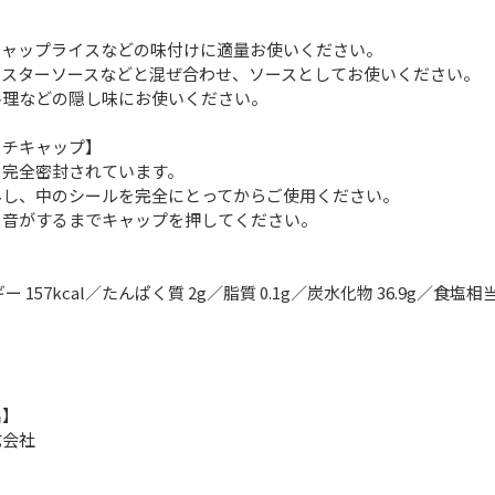
】
チャップライスなどの味付けに適量お使いください。
ウスターソースなどと混ぜ合わせ、ソースとしてお使いください。
料理などの隠し味にお使いください。
ッチキャップ】
め完全密封されています。
外し、中のシールを完全にとってからご使用ください。
と音がするまでキャップを押してください。
 157kcal／たんぱく質 2g／脂質 0.1g／炭水化物 36.9g／食塩相当量
名】
式会社