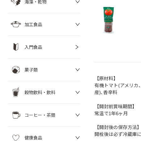
海藻・乾物
加工食品
入門食品
菓子類
【原材料】
有機トマト(アメリカ
産)､香辛料
穀物飲料・飲料
【開封前賞味期間】
常温で1年6ヶ月
コーヒー・茶類
【開封後の保存方法
開栓後は必ず冷蔵庫
健康食品