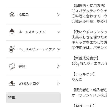
【調理法・使用方法
○スパゲッティやケ
冷蔵品
○料理に合わせて、
○煮込み料理、炒め
【使いやすいワンタ
ホーム＆キッチン
①美味しさを保つた
キャップをまわして
②使用後は、パチン
ヘルス＆ビューティケア
【栄養成分表示】
100g当たり／エネルギー
書籍
【アレルゲン】
りんご
WEBカタログ
【販売者名・輸入者
オーサワジャパン株
特集
【JANコード】