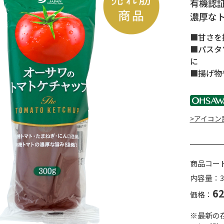
有機認
濃厚な
■甘さを
■パスタ
に
■揚げ物
>アイコン
商品コー
内容量：3
6
価格：
※最新の