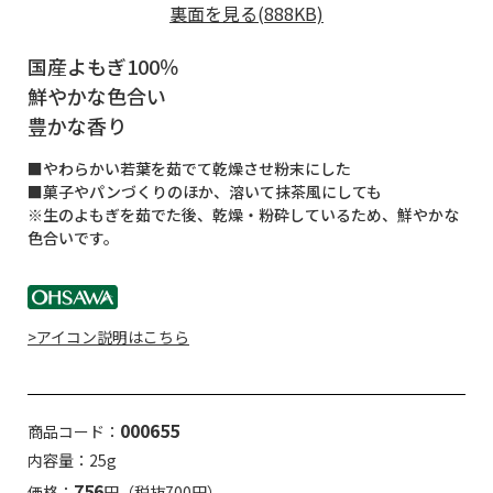
裏面を見る(888KB)
国産よもぎ100％
鮮やかな色合い
豊かな香り
■やわらかい若葉を茹でて乾燥させ粉末にした
■菓子やパンづくりのほか、溶いて抹茶風にしても
※生のよもぎを茹でた後、乾燥・粉砕しているため、鮮やかな
色合いです。
>アイコン説明はこちら
000655
商品コード：
内容量：25g
756
価格：
円（税抜700円）