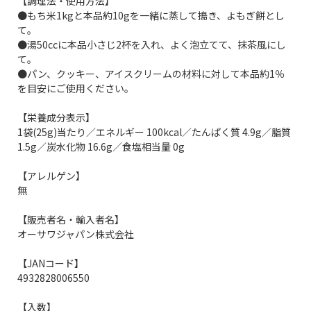
【調理法・使用方法】
●もち米1kgと本品約10gを一緒に蒸して搗き、よもぎ餅とし
て。
●湯50ccに本品小さじ2杯を入れ、よく泡立てて、抹茶風にし
て。
●パン、クッキー、アイスクリームの材料に対して本品約1％
を目安にご使用ください。
【栄養成分表示】
1袋(25g)当たり／エネルギー 100kcal／たんぱく質 4.9g／脂質
1.5g／炭水化物 16.6g／食塩相当量 0g
【アレルゲン】
無
【販売者名・輸入者名】
オーサワジャパン株式会社
【JANコード】
4932828006550
【入数】