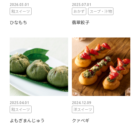
2026.03.01
2025.07.01
和スイーツ
おかず
スープ・汁物
ひなもち
翡翠餃子
2025.04.01
2024.12.09
和スイーツ
洋スイーツ
よもぎまんじゅう
クァベギ