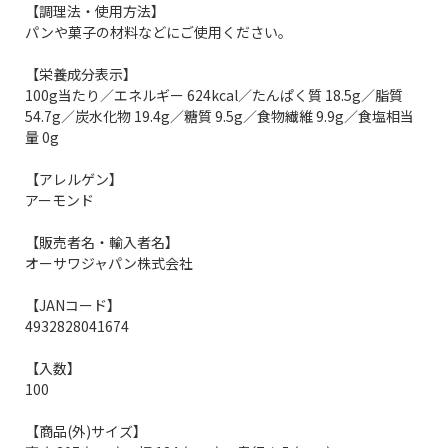
【調理法・使用方法】
パンや菓子の材料などにご使用ください。
【栄養成分表示】
100g当たり／エネルギー 624kcal／たんぱく質 18.5g／脂質
54.7g／炭水化物 19.4g／糖質 9.5g／食物繊維 9.9g／食塩相当
量 0g
【アレルゲン】
アーモンド
【販売者名・輸入者名】
オーサワジャパン株式会社
【JANコード】
4932828041674
【入数】
100
【商品(外)サイズ】