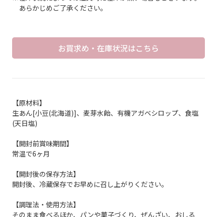
あらかじめご了承ください。
お買求め・在庫状況はこちら
【原材料】
生あん[小豆(北海道)]、麦芽水飴、有機アガベシロップ、食塩
(天日塩)
【開封前賞味期間】
常温で6ヶ月
【開封後の保存方法】
開封後、冷蔵保存でお早めに召し上がりください。
【調理法・使用方法】
そのまま食べるほか、パンや菓子づくり、ぜんざい、おしる