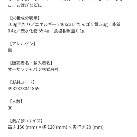
こ、おはぎなどに
【栄養成分表示】
100g当たり／エネルギー 246kcal／たんぱく質 5.3g／脂質
0.4g／炭水化物 55.4g／食塩相当量 0.1g
【アレルゲン】
無
【販売者名・輸入者名】
オーサワジャパン株式会社
【JANコード】
4932828041865
【入数】
30
【商品(外)サイズ】
高さ 150 (mm) ×幅 120 (mm) ×奥行き 20 (mm)