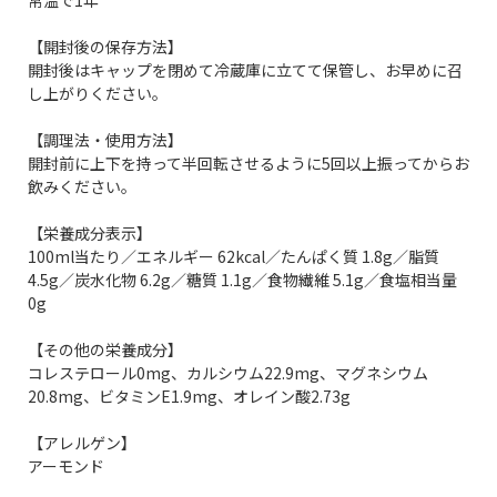
【開封後の保存方法】
開封後はキャップを閉めて冷蔵庫に立てて保管し、お早めに召
し上がりください。
【調理法・使用方法】
開封前に上下を持って半回転させるように5回以上振ってからお
飲みください。
【栄養成分表示】
100ml当たり／エネルギー 62kcal／たんぱく質 1.8g／脂質
4.5g／炭水化物 6.2g／糖質 1.1g／食物繊維 5.1g／食塩相当量
0g
【その他の栄養成分】
コレステロール0mg、カルシウム22.9mg、マグネシウム
20.8mg、ビタミンE1.9mg、オレイン酸2.73g
【アレルゲン】
アーモンド