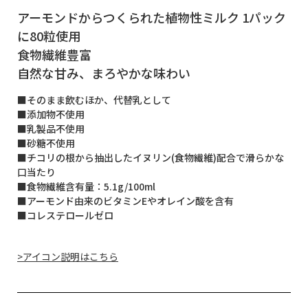
アーモンドからつくられた植物性ミルク 1パック
に80粒使用
食物繊維豊富
自然な甘み、まろやかな味わい
■そのまま飲むほか、代替乳として
■添加物不使用
■乳製品不使用
■砂糖不使用
■チコリの根から抽出したイヌリン(食物繊維)配合で滑らかな
口当たり
■食物繊維含有量：5.1g/100ml
■アーモンド由来のビタミンEやオレイン酸を含有
■コレステロールゼロ
>アイコン説明はこちら