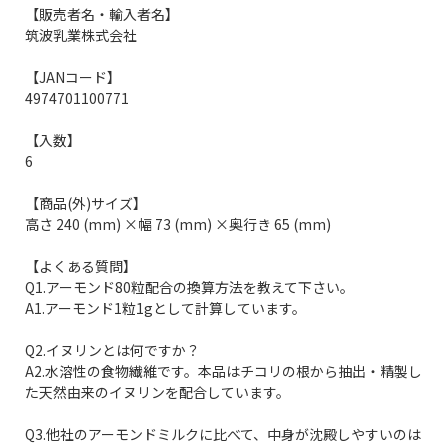
【販売者名・輸入者名】
筑波乳業株式会社
【JANコード】
4974701100771
【入数】
6
【商品(外)サイズ】
高さ 240 (mm) ×幅 73 (mm) ×奥行き 65 (mm)
【よくある質問】
Q1.アーモンド80粒配合の換算方法を教えて下さい。
A1.アーモンド1粒1gとして計算しています。
Q2.イヌリンとは何ですか？
A2.水溶性の食物繊維です。本品はチコリの根から抽出・精製し
た天然由来のイヌリンを配合しています。
Q3.他社のアーモンドミルクに比べて、中身が沈殿しやすいのは