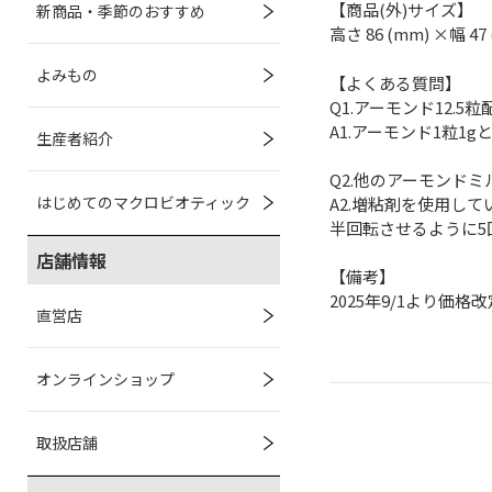
【商品(外)サイズ】
新商品・季節のおすすめ
高さ 86 (mm) ×幅 47
よみもの
【よくある質問】
Q1.アーモンド12.
A1.アーモンド1粒1
生産者紹介
Q2.他のアーモンド
はじめてのマクロビオティック
A2.増粘剤を使用し
半回転させるように5
店舗情報
【備考】
2025年9/1より価格改
直営店
オンラインショップ
取扱店舗