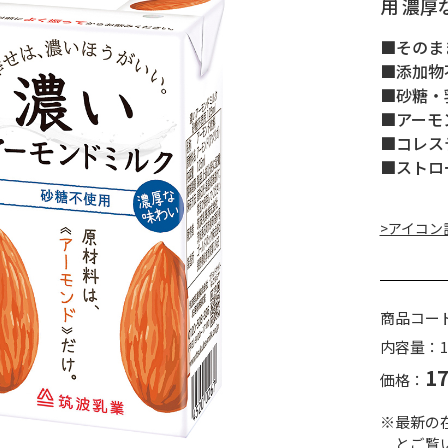
用 濃厚
■そのま
■添加物
■砂糖・
■アーモ
■コレス
■ストロ
>アイコン
商品コー
内容量：1
1
価格：
※最新の
とご覧