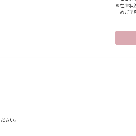
※在庫状
めご了
】
ください。
】