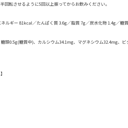
半回転させるように5回以上振ってからお飲みください。
エネルギー 81kcal／たんぱく質 3.6g／脂質 7g／炭水化物 1.4g／糖質
】
類0.5g(糖質中)、カルシウム34.1mg、マグネシウム32.4mg、ビタ
名】