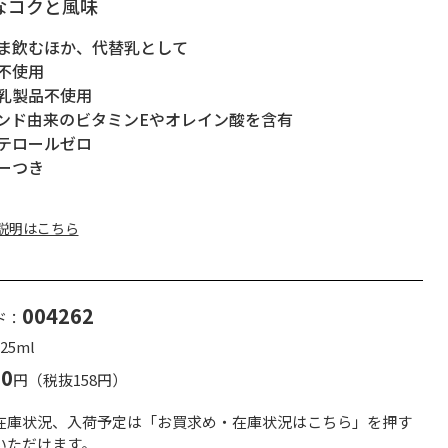
なコクと風味
ま飲むほか、代替乳として
不使用
乳製品不使用
ンド由来のビタミンEやオレイン酸を含有
テロールゼロ
ーつき
説明はこちら
004262
ド：
25ml
70
円（税抜158円）
在庫状況、入荷予定は「お買求め・在庫状況はこちら」を押す
いただけます。