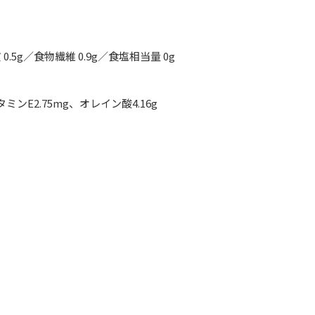
 0.5g／食物繊維 0.9g／食塩相当量 0g
ミンE2.75mg、オレイン酸4.16g