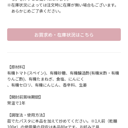
※在庫状況によっては注文時に在庫が無い場合もございます。
あらかじめご了承ください。
お買求め・在庫状況はこちら
【原材料】
有機トマト(スペイン)、有機砂糖、有機醸造酢(有機米酢・有機
りんご酢)、有機たまねぎ、食塩、にんにく
、有機セロリ、有機にんじん、香辛料、生姜
【開封前賞味期間】
常温で1年
【調理法・使用方法】
茹でたパスタに本品を加えて炒めてください。※1人前（乾麺
100g）の使用量の目安は本品80gです。お好みで具