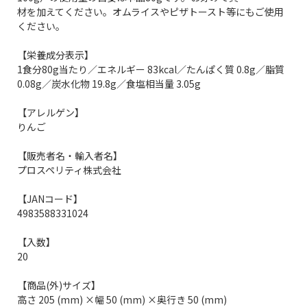
材を加えてください。オムライスやピザトースト等にもご使用
ください。
【栄養成分表示】
1食分80g当たり／エネルギー 83kcal／たんぱく質 0.8g／脂質
0.08g／炭水化物 19.8g／食塩相当量 3.05g
【アレルゲン】
りんご
【販売者名・輸入者名】
プロスペリティ株式会社
【JANコード】
4983588331024
【入数】
20
【商品(外)サイズ】
高さ 205 (mm) ×幅 50 (mm) ×奥行き 50 (mm)