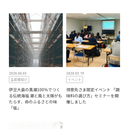
2026.06.03
2026.03.19
生産者紹介
イベント
伊豆大島の黒潮100％でつく
得意先さま限定イベント 「調
る伝統海塩 潮と風と太陽がも
味料の選び方」セミナーを開
たらす、命のふるさとの味
催しました
「塩」