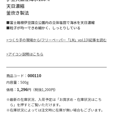
天日濃縮
釜炊き製法
■富士箱根伊豆国立公園内の立体塩田で海水を天日濃縮
■粒子が均一できめ細かく、しっとりしている
>つくり手の現場から(フリーペーパー「LM」vol.13)記事を読む
>アイコン説明はこちら
000110
商品コード：
内容量：500g
1,296
価格：
円（税抜1,200円）
※最新の在庫状況、入荷予定は「お買求め・在庫状況はこち
ら」を押すとご覧いただけます。
※在庫状況によっては注文時に在庫が無い場合もございます。