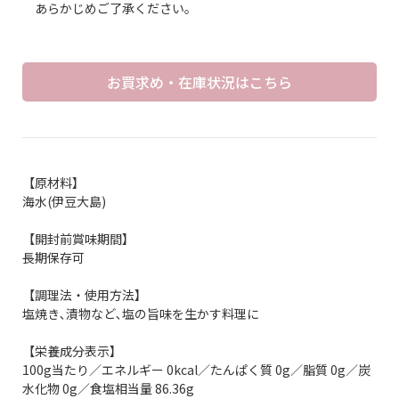
あらかじめご了承ください。
お買求め・在庫状況はこちら
【原材料】
海水(伊豆大島)
【開封前賞味期間】
長期保存可
【調理法・使用方法】
塩焼き､漬物など､塩の旨味を生かす料理に
【栄養成分表示】
100g当たり／エネルギー 0kcal／たんぱく質 0g／脂質 0g／炭
水化物 0g／食塩相当量 86.36g