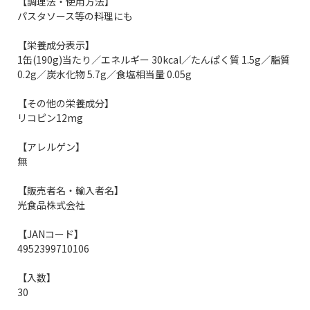
【調理法・使用方法】
パスタソース等の料理にも
【栄養成分表示】
1缶(190g)当たり／エネルギー 30kcal／たんぱく質 1.5g／脂質
0.2g／炭水化物 5.7g／食塩相当量 0.05g
【その他の栄養成分】
リコピン12mg
【アレルゲン】
無
【販売者名・輸入者名】
光食品株式会社
【JANコード】
4952399710106
【入数】
30