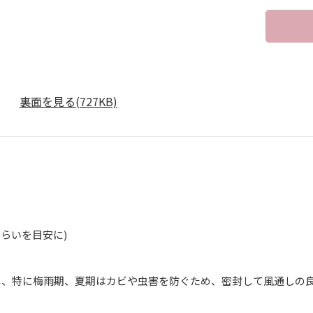
裏面を見る(727KB)
ぐらいを目安に)
】
し、特に梅雨期、夏期はカビや虫害を防ぐため、密封して風通しの
】