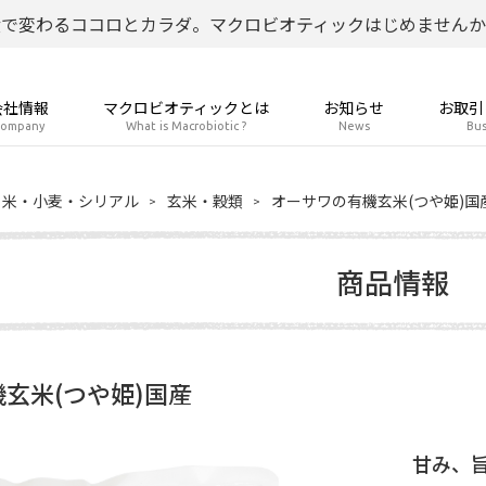
食で変わるココロとカラダ。マクロビオティックはじめませんか
会社情報
マクロビオティックとは
お知らせ
お取引
ompany
What is Macrobiotic ?
News
Bus
米・小麦・シリアル
玄米・穀類
オーサワの有機玄米(つや姫)国
商品情報
玄米(つや姫)国産
甘み、