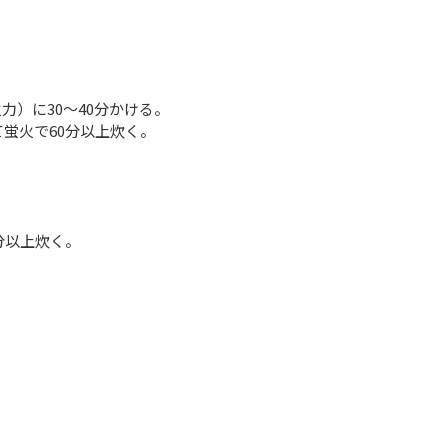
）に30～40分かける。
蛍火で60分以上炊く。
分以上炊く。