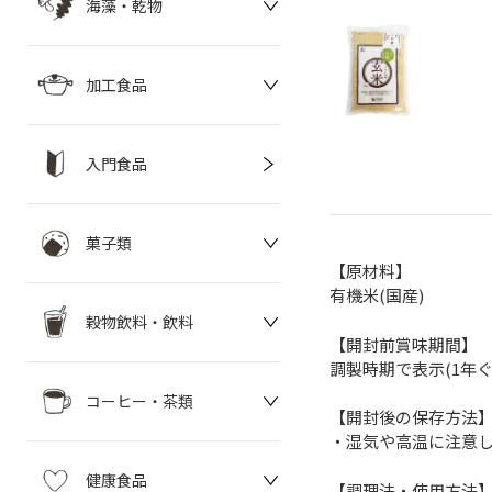
海藻・乾物
加工食品
入門食品
菓子類
【原材料】
有機米(国産)
穀物飲料・飲料
【開封前賞味期間】
調製時期で表示(1年
コーヒー・茶類
【開封後の保存方法
・湿気や高温に注意
健康食品
【調理法・使用方法