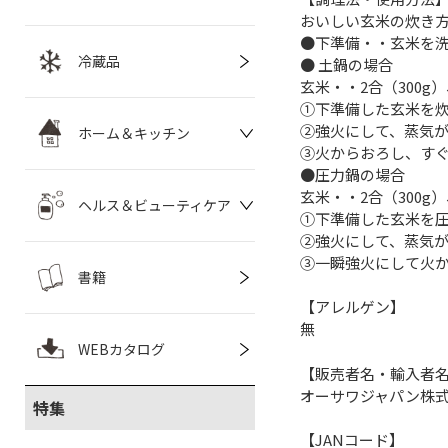
おいしい玄米の炊き方 
●下準備・・玄米を
冷蔵品
● 土鍋の場合
玄米・・2合（300g）
①下準備した玄米を炊
②強火にして、蒸気が
ホーム＆キッチン
③火からおろし、すぐ
●圧力鍋の場合
玄米・・2合（300g）
ヘルス＆ビューティケア
①下準備した玄米を圧
②強火にして、蒸気が
③一瞬強火にして火か
書籍
【アレルゲン】
無
WEBカタログ
【販売者名・輸入者
オーサワジャパン株
特集
【JANコード】