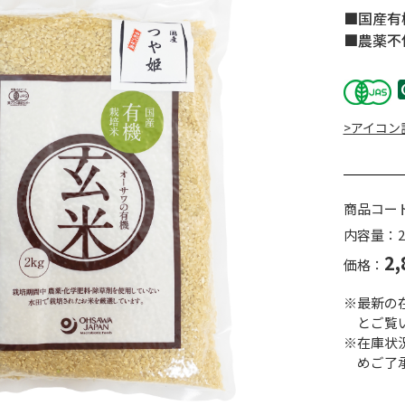
■国産有
■農薬不
>アイコン
商品コー
内容量：2
2,
価格：
※最新の
とご覧
※在庫状
めご了