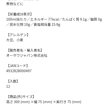
煮物などに
【栄養成分表示】
100ml当たり／エネルギー 77kcal／たんぱく質 9.1g／脂質 0g
／炭水化物 10g／食塩相当量 15.9g
【アレルゲン】
大豆、小麦
【販売者名・輸入者名】
オーサワジャパン株式会社
【JANコード】
4932828000497
【入数】
12
【商品(外)サイズ】
高さ 300 (mm) ×幅 75 (mm) ×奥行き 75 (mm)