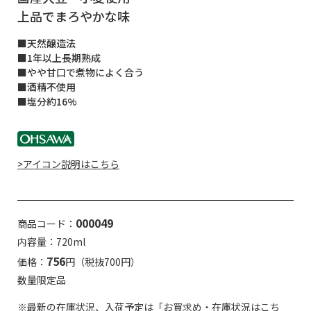
上品でまろやかな味
■天然醸造法
■1年以上長期熟成
■やや甘口で煮物によく合う
■酒精不使用
■塩分約16%
>アイコン説明はこちら
000049
商品コード：
内容量：720ml
756
価格：
円（税抜700円）
数量限定品
※最新の在庫状況、入荷予定は「お買求め・在庫状況はこち