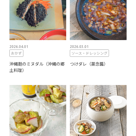
2026.04.01
2026.03.01
おかず
ソース・ドレッシング
沖縄麩のミヌダル（沖縄の郷
つけダレ（薬念醬）
土料理）