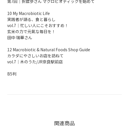
第7回│折舘歩さん マクロビオティックを始めて
10 My Macrobiotic Life
実践者が語る、食と暮らし
vol.7│忙しい人にこそおすすめ！
玄米の力で元氣な毎日を！
田中 瑞華さん
12 Macrobiotic & Natural Foods Shop Guide
カラダにやさしいお店を訪ねて
vol.7│木のうた/JR奈良駅前店
B5判
関連商品