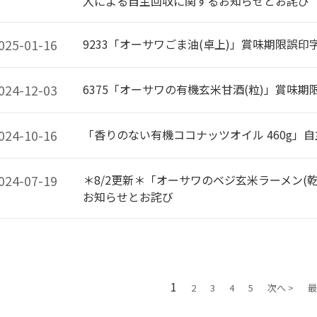
入による自主回収に関するお知らせとお詫び
025-01-16
9233「オーサワごま油(卓上)」賞味期限誤
024-12-03
6375「オーサワの有機玄米甘酒(粒)」賞味
024-10-16
「香りのない有機ココナッツオイル 460g」
024-07-19
＊8/2更新＊「オーサワのベジ玄米ラーメン(
お知らせとお詫び
1
2
3
4
5
次へ >
最