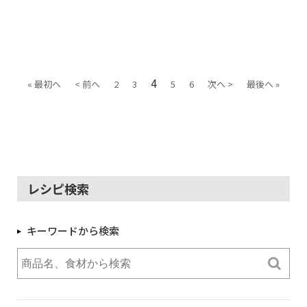
4
« 最初へ
< 前へ
2
3
5
6
次へ >
最後へ »
レシピ検索
キーワードから検索