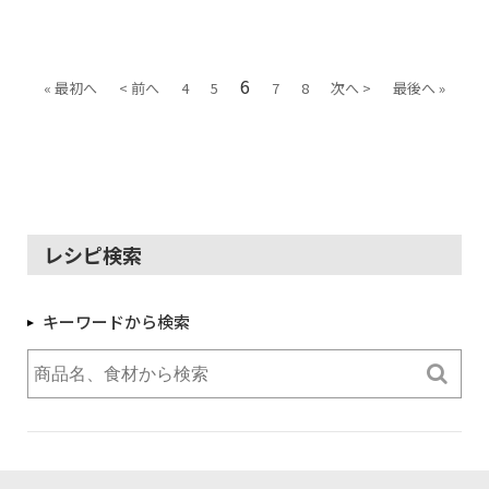
6
« 最初へ
< 前へ
4
5
7
8
次へ >
最後へ »
レシピ検索
キーワードから検索