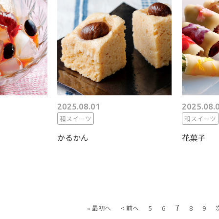
2025.08.01
2025.08.
和スイーツ
和スイーツ
かるかん
花菓子
7
« 最初へ
< 前へ
5
6
8
9