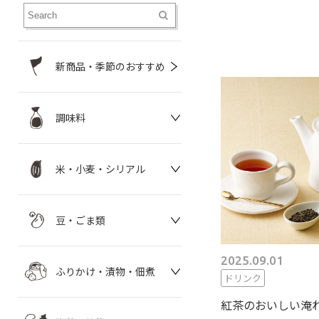
新商品・季節のおすすめ
調味料
米・小麦・シリアル
豆・ごま類
2025.09.01
ふりかけ・漬物・佃煮
ドリンク
紅茶のおいしい淹