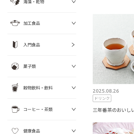
海藻・乾物
加工食品
入門食品
菓子類
穀物飲料・飲料
2025.08.26
ドリンク
三年番茶のおいし
コーヒー・茶類
健康食品