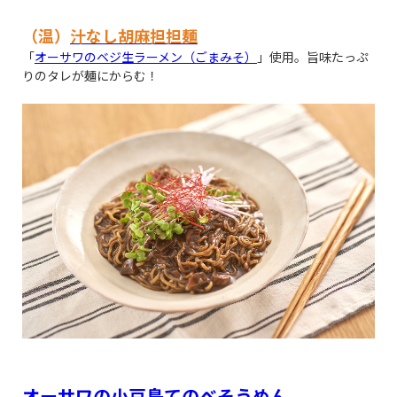
（温）
汁なし胡麻担担麺
「
オーサワのベジ生ラーメン（ごまみそ）
」使用。旨味たっぷ
りのタレが麺にからむ！
オーサワの小豆島てのべそうめん