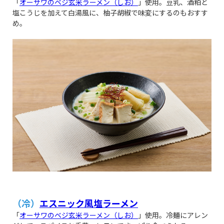
「
オーサワのベジ玄米ラーメン（しお）
」使用。豆乳、酒粕と
塩こうじを加えて白湯風に、柚子胡椒で味変にするのもおすす
め。
（冷）
エスニック風塩ラーメン
「
オーサワのベジ玄米ラーメン（しお）
」使用。冷麺にアレン