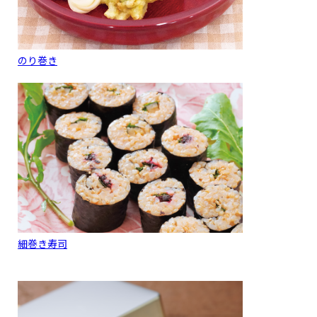
のり巻き
細巻き寿司