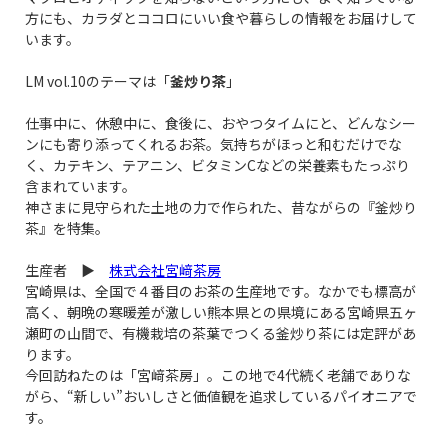
方にも、カラダとココロにいい食や暮らしの情報をお届けして
います。
LM vol.10のテーマは「
釜炒り茶
」
仕事中に、休憩中に、食後に、おやつタイムにと、どんなシー
ンにも寄り添ってくれるお茶。気持ちがほっと和むだけでな
く、カテキン、テアニン、ビタミンCなどの栄養素もたっぷり
含まれています。
神さまに見守られた土地の力で作られた、昔ながらの『釜炒り
茶』を特集。
生産者 ▶
株式会社宮﨑茶房
宮崎県は、全国で４番目のお茶の生産地です。なかでも標高が
高く、朝晩の寒暖差が激しい熊本県との県境にある宮崎県五ヶ
瀬町の山間で、有機栽培の茶葉でつくる釜炒り茶には定評があ
ります。
今回訪ねたのは「宮﨑茶房」。この地で4代続く老舗でありな
がら、“新しい”おいしさと価値観を追求しているパイオニアで
す。