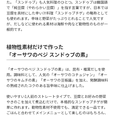
た。「スンドゥブ」も人気料理のひとつ。スンドゥブは韓国語
で「純豆腐（やわらかい豆腐）」を指す言葉ですが、日本では
豆腐を具材にした辛い汁料理「スンドゥブチゲ」の略称として
も使われます。辛味と野菜がたっぷりとれることで人気です
が、だしなどに使われる素材は海鮮や肉など動物性のものが一
般的です。
植物性素材だけで作った
「オーサワのベジ スンドゥブの素」
「オーサワのベジ スンドゥブの素」は、昆布・椎茸だしを使
用。調味料として、人気の「オーサワのコチュジャン」「オー
サワのキムチの素」「オーサワの豆板醤」を加え、発酵調味料
の熟成されたコクのある旨辛味に仕上げました。
使いやすい1人前のストレートタイプで、豆腐とお好みの野菜
やきのこを加えて煮込むだけで、本格的なスンドゥブチゲが簡
単に作れます。動物性素材不使用でも、満足できる一品です。
ごはんと合わせてメインメニューとして楽しむのはもちろん、