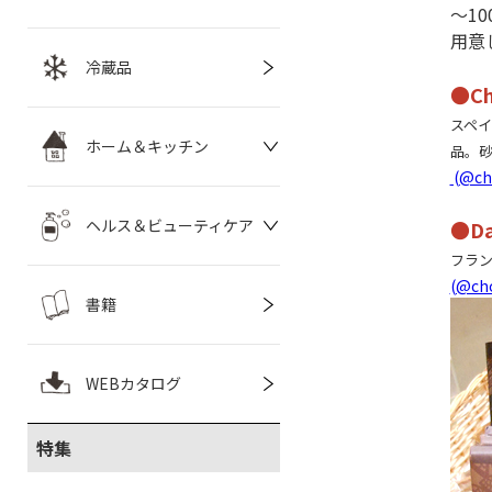
～1
用意
冷蔵品
●Ch
スペイ
ホーム＆キッチン
品。
(@cho
ヘルス＆ビューティケア
●Da
フラン
(@cho
書籍
WEBカタログ
特集