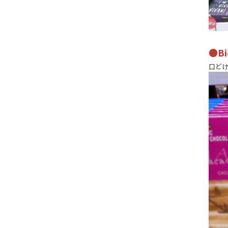
●Bi
口どけ