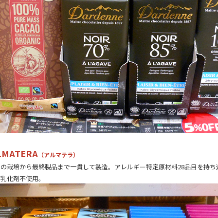
LMATERA
（アルマテラ）
の栽培から最終製品まで一貫して製造。アレルギー特定原材料28品目を持ち
・乳化剤不使用。