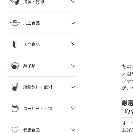
海藻・乾物
加工食品
入門食品
冬は
菓子類
大切
リラ
が、
穀物飲料・飲料
厳選
コーヒー・茶類
『
オー
お好
健康食品