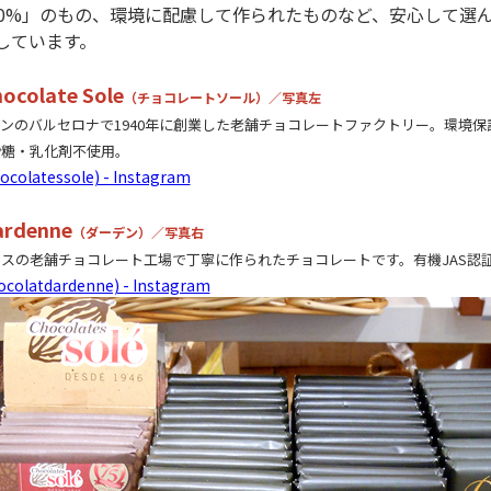
00%」のもの、環境に配慮して作られたものなど、安心して選
しています。
ocolate Sole
（チョコレートソール）／写真左
ンのバルセロナで1940年に創業した老舗チョコレートファクトリー。環境保
砂糖・乳化剤不使用。
colatessole) - Instagram
rdenne
（ダーデン）／写真右
スの老舗チョコレート工場で丁寧に作られたチョコレートです。有機JAS認
colatdardenne) - Instagram