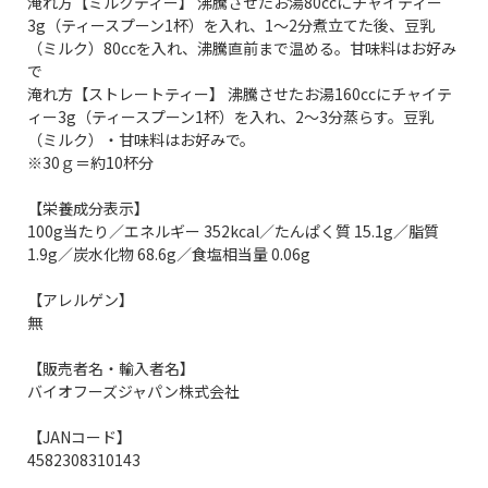
淹れ方【ミルクティー】 沸騰させたお湯80ccにチャイティー
3g（ティースプーン1杯）を入れ、1～2分煮立てた後、豆乳
（ミルク）80ccを入れ、沸騰直前まで温める。甘味料はお好み
で
淹れ方【ストレートティー】 沸騰させたお湯160ccにチャイテ
ィー3g（ティースプーン1杯）を入れ、2～3分蒸らす。豆乳
（ミルク）・甘味料はお好みで。
※30ｇ＝約10杯分
【栄養成分表示】
100g当たり／エネルギー 352kcal／たんぱく質 15.1g／脂質
1.9g／炭水化物 68.6g／食塩相当量 0.06g
【アレルゲン】
無
【販売者名・輸入者名】
バイオフーズジャパン株式会社
【JANコード】
4582308310143