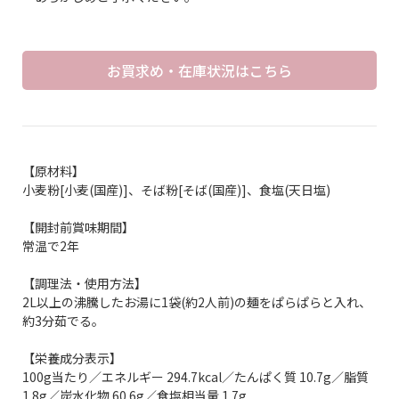
お買求め・在庫状況はこちら
【原材料】
小麦粉[小麦(国産)]、そば粉[そば(国産)]、食塩(天日塩)
【開封前賞味期間】
常温で2年
【調理法・使用方法】
2L以上の沸騰したお湯に1袋(約2人前)の麺をぱらぱらと入れ、
約3分茹でる。
【栄養成分表示】
100g当たり／エネルギー 294.7kcal／たんぱく質 10.7g／脂質
1.8g／炭水化物 60.6g／食塩相当量 1.7g