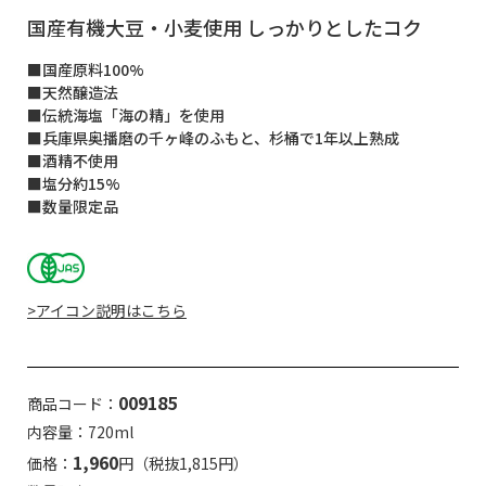
国産有機大豆・小麦使用 しっかりとしたコク
■国産原料100%
■天然醸造法
■伝統海塩「海の精」を使用
■兵庫県奥播磨の千ヶ峰のふもと、杉桶で1年以上熟成
■酒精不使用
■塩分約15%
■数量限定品
>アイコン説明はこちら
009185
商品コード：
内容量：720ml
1,960
価格：
円（税抜1,815円）