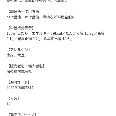
開封後は冷蔵庫に保管の上、お早めに
【調理法・使用方法】
つけ醤油、かけ醤油、煮物など料理全般に
【栄養成分表示】
100ml当たり／エネルギー 79kcal／たんぱく質 10.3g／脂質
0.1g／炭水化物 9.2g／食塩相当量 14.6g
【アレルゲン】
小麦、大豆
【販売者名・輸入者名】
海の精株式会社
【JANコード】
4931915002314
【入数】
12
【商品(外)サイズ】