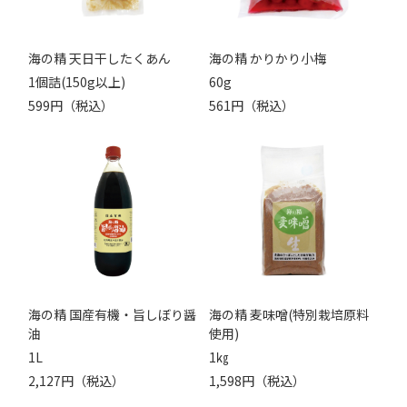
海の精 天日干したくあん
海の精 かりかり小梅
1個詰(150g以上)
60g
599円（税込）
561円（税込）
海の精 国産有機・旨しぼり醤
海の精 麦味噌(特別栽培原料
油
使用)
1L
1㎏
2,127円（税込）
1,598円（税込）