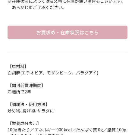
※在庫状況によっては注文時に在庫が無い場合もございます。
あらかじめご了承ください。
お買求め・在庫状況はこちら
【原材料】
白胡麻(エチオピア、モザンビーク、パラグアイ)
【開封前賞味期間】
冷暗所で2年
【調理法・使用方法】
炒め物､揚げ物､サラダに
【栄養成分表示】
100g当たり／エネルギー 900kcal／たんぱく質 0g／脂質 100g