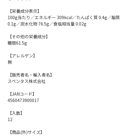
【栄養成分表示】
100g当たり／エネルギー 309kcal／たんぱく質 0.4g／脂質
0.1g／炭水化物 76.5g／食塩相当量 0.02g
【その他の栄養成分】
糖類61.5g
【アレルゲン】
無
【販売者名・輸入者名】
スペンタス株式会社
【JANコード】
4560473900017
【入数】
12
【商品(外)サイズ】