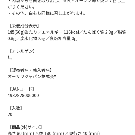
・内袋からも餅を取り出し、直火・オーブン等で焼いて召し上
がりください。
・その他、白もち同様に召し上がれます。
【栄養成分表示】
1個(50g)当たり／エネルギー 116kcal／たんぱく質 2.3g／脂質
0.8g／炭水化物 25g／食塩相当量 0g
【アレルゲン】
無
【販売者名・輸入者名】
オーサワジャパン株式会社
【JANコード】
4932828006000
【入数】
20
【商品(外)サイズ】
高さ 80 (mm) ×幅 180 (mm) ×奥行き 40 (mm)