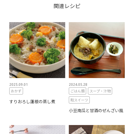
関連レシピ
2025.09.01
2024.05.28
おかず
ごはん類
スープ・汁物
和スイーツ
すりおろし蓮根の蒸し煮
小豆南瓜と甘酒のぜんざい風