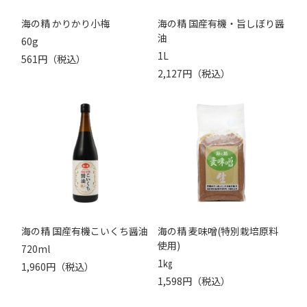
海の精 かりかり小梅
海の精 国産有機・旨しぼり醤
油
60g
1L
561円（税込）
2,127円（税込）
海の精 国産有機こいくち醤油
海の精 麦味噌(特別栽培原料
使用)
720ml
1㎏
1,960円（税込）
1,598円（税込）