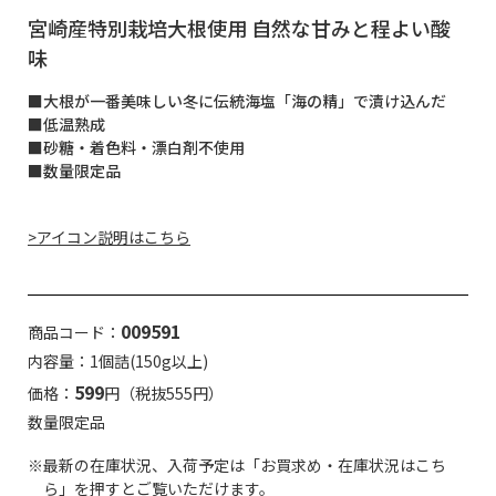
宮崎産特別栽培大根使用 自然な甘みと程よい酸
味
■大根が一番美味しい冬に伝統海塩「海の精」で漬け込んだ
■低温熟成
■砂糖・着色料・漂白剤不使用
■数量限定品
>アイコン説明はこちら
009591
商品コード：
内容量：1個詰(150g以上)
599
価格：
円（税抜555円）
数量限定品
※最新の在庫状況、入荷予定は「お買求め・在庫状況はこち
ら」を押すとご覧いただけます。