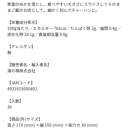
表面のぬかを落とし、食べやすい大きさにスライスしてそのま
まご飯のお供として。細かく刻んでチャーハンに。
【栄養成分表示】
100g当たり／エネルギー 76kcal／たんぱく質 2g／脂質 0.4g／
炭水化物 16.1g／食塩相当量 4.9g
【アレルゲン】
無
【販売者名・輸入者名】
海の精株式会社
【JANコード】
4931915000402
【入数】
30
【商品(外)サイズ】
高さ 170 (mm) ×幅 100 (mm) ×奥行き 30 (mm)