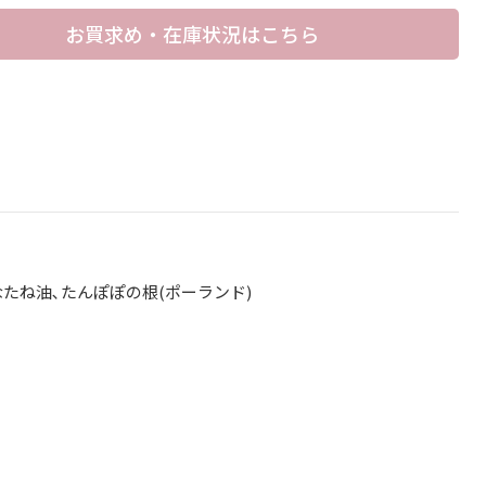
お買求め・在庫状況はこちら
､なたね油､たんぽぽの根(ポーランド)