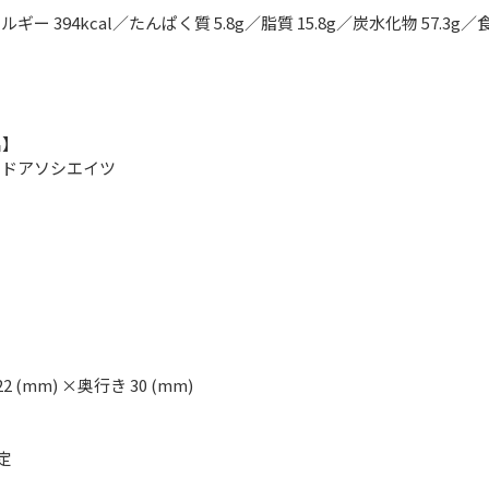
ルギー 394kcal／たんぱく質 5.8g／脂質 15.8g／炭水化物 57.3g／
名】
ンドアソシエイツ
22 (mm) ×奥行き 30 (mm)
定