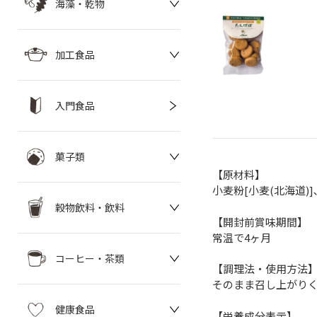
海藻・乾物
加工食品
入門食品
菓子類
【原材料】
小麦粉[小麦(北海道)
穀物飲料・飲料
【開封前賞味期間】
常温で4ヶ月
コーヒー・茶類
【調理法・使用方法
そのまま召し上がり
健康食品
【栄養成分表示】