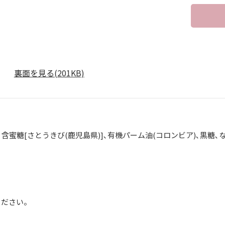
裏面を見る(201KB)
]､含蜜糖[さとうきび(鹿児島県)]､有機パーム油(コロンビア)､黒糖
】
ください。