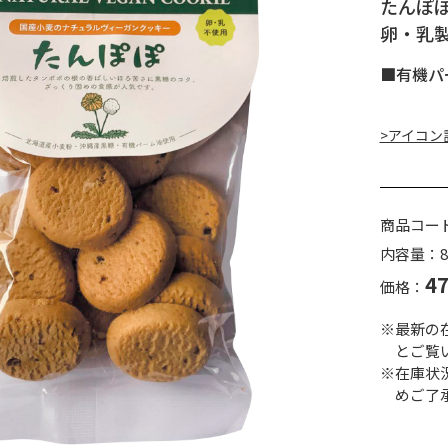
たんぽ
卵・乳
■有機パ
>アイコン
商品コー
内容量：8
4
価格：
※最新の
とご覧
※在庫状
めご了