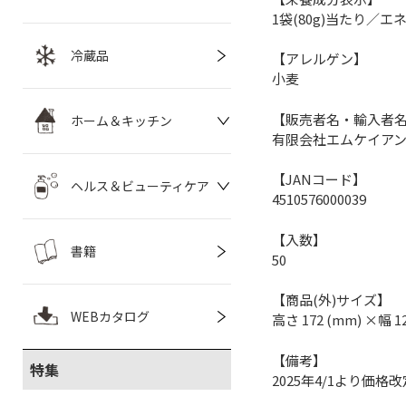
1袋(80g)当たり／エネ
冷蔵品
【アレルゲン】
小麦
【販売者名・輸入者
ホーム＆キッチン
有限会社エムケイア
【JANコード】
ヘルス＆ビューティケア
4510576000039
【入数】
書籍
50
【商品(外)サイズ】
WEBカタログ
高さ 172 (mm) ×幅 1
【備考】
特集
2025年4/1より価格改