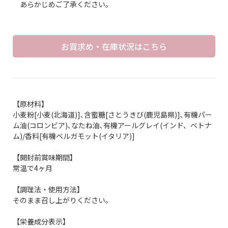
あらかじめご了承ください。
お買求め・在庫状況はこちら
【原材料】
小麦粉[小麦(北海道)]､含蜜糖[さとうきび(鹿児島県)]､有機パー
ム油(コロンビア)､なたね油､有機アールグレイ(インド、ベトナ
ム)/香料[有機ベルガモット(イタリア)]
【開封前賞味期間】
常温で4ヶ月
【調理法・使用方法】
そのまま召し上がりください。
【栄養成分表示】