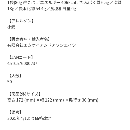
1袋(80g)当たり／エネルギー 406kcal／たんぱく質 6.5g／脂質
18g／炭水化物 54.4g／食塩相当量 0g
【アレルゲン】
小麦
【販売者名・輸入者名】
有限会社エムケイアンドアソシエイツ
【JANコード】
4510576000237
【入数】
50
【商品(外)サイズ】
高さ 172 (mm) ×幅 122 (mm) ×奥行き 30 (mm)
【備考】
2025年4/1より価格改定