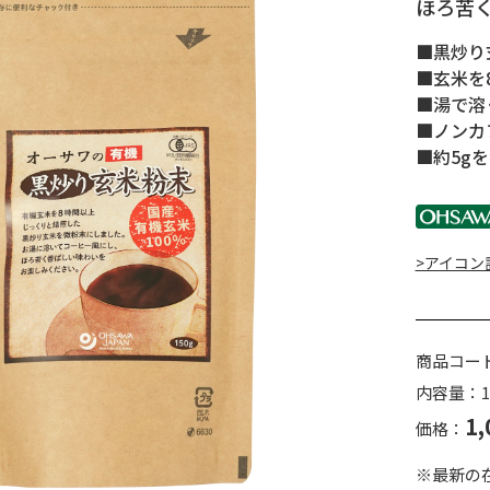
ほろ苦
■黒炒り
■玄米を
■湯で溶
■ノンカ
■約5gを
>アイコン
商品コー
内容量：1
1,
価格：
※最新の