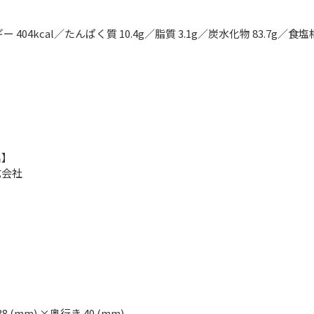
 404kcal／たんぱく質 10.4g／脂質 3.1g／炭水化物 83.7g／食塩
】
名】
式会社
38 (mm) ×奥行き 40 (mm)