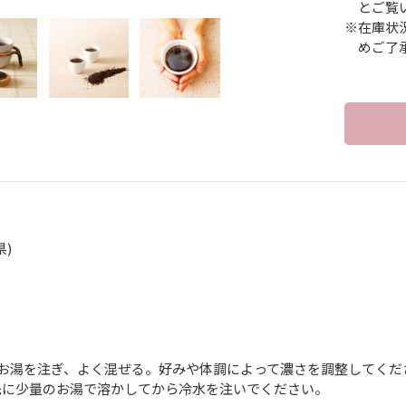
とご覧
※在庫状
めご了
)
】
0mlのお湯を注ぎ、よく混ぜる。好みや体調によって濃さを調整してく
先に少量のお湯で溶かしてから冷水を注いでください。