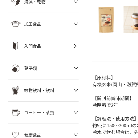
海藻・乾物
加工食品
入門食品
菓子類
【原材料】
有機玄米(岡山・滋賀県
穀物飲料・飲料
【開封前賞味期間】
冷暗所で2年
コーヒー・茶類
【調理法・使用方法
約5gに150～20
冷水で飲む場合は、
健康食品