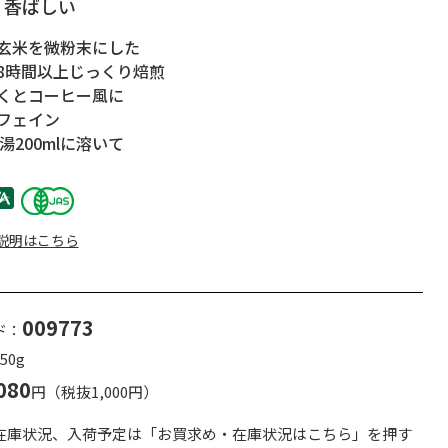
く香ばしい
玄米を微粉末にした
8時間以上じっくり焙煎
くとコーヒー風に
フェイン
湯200mlに溶いて
説明はこちら
009773
ド：
50g
080
円（税抜1,000円）
在庫状況、入荷予定は「お買求め・在庫状況はこちら」を押す