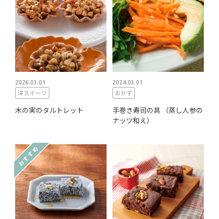
2026.03.01
2024.03.01
洋スイーツ
おかず
木の実のタルトレット
手巻き寿司の具 （蒸し人参の
ナッツ和え）