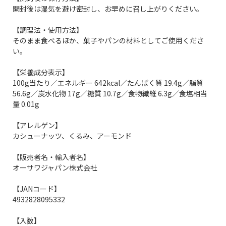
開封後は湿気を避け密封し、お早めに召し上がりください。
【調理法・使用方法】
そのまま食べるほか、菓子やパンの材料としてご使用くださ
い。
【栄養成分表示】
100g当たり／エネルギー 642kcal／たんぱく質 19.4g／脂質
56.6g／炭水化物 17g／糖質 10.7g／食物繊維 6.3g／食塩相当
量 0.01g
【アレルゲン】
カシューナッツ、くるみ、アーモンド
【販売者名・輸入者名】
オーサワジャパン株式会社
【JANコード】
4932828095332
【入数】