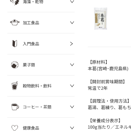
海藻・乾物
加工食品
入門食品
【原材料】
菓子類
本葛(宮崎･鹿児島県)
【開封前賞味期間】
穀物飲料・飲料
常温で2年
【調理法・使用方法
コーヒー・茶類
葛湯、葛練り、葛も
【栄養成分表示】
100g当たり／エネルギー
健康食品