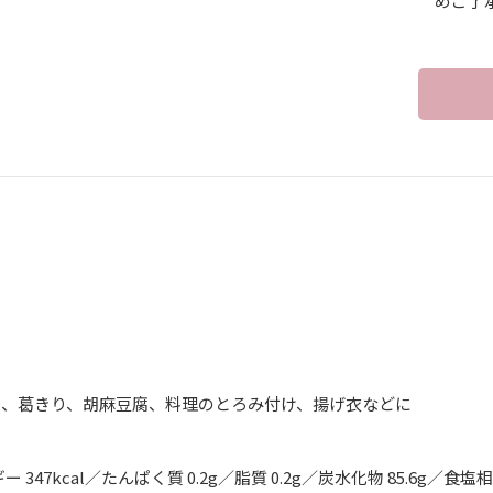
めご了
】
ち、葛きり、胡麻豆腐、料理のとろみ付け、揚げ衣などに
 347kcal／たんぱく質 0.2g／脂質 0.2g／炭水化物 85.6g／食塩相