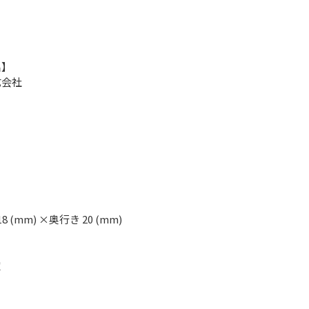
名】
式会社
18 (mm) ×奥行き 20 (mm)
定