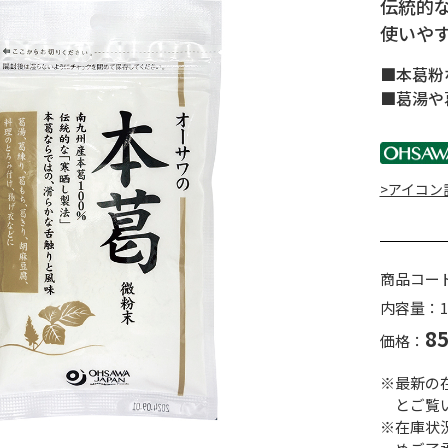
伝統的
使いや
■本葛粉
■葛湯や
>アイコン
商品コー
内容量：1
8
価格：
※最新の
とご覧
※在庫状