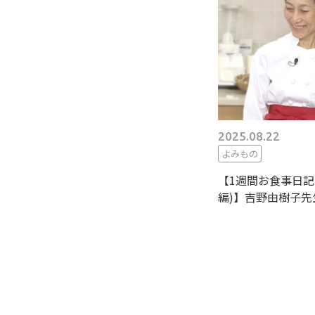
2025.08.22
よみもの
【1週間お食事日記 vo
編)】吉野由樹子先