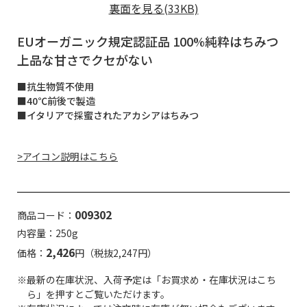
裏面を見る(33KB)
EUオーガニック規定認証品 100%純粋はちみつ
上品な甘さでクセがない
■抗生物質不使用
■40℃前後で製造
■イタリアで採蜜されたアカシアはちみつ
>アイコン説明はこちら
009302
商品コード：
内容量：250g
2,426
価格：
円（税抜2,247円）
※最新の在庫状況、入荷予定は「お買求め・在庫状況はこち
ら」を押すとご覧いただけます。