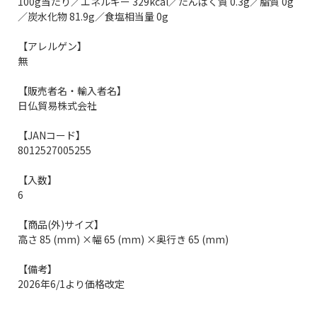
100g当たり／エネルギー 329kcal／たんぱく質 0.3g／脂質 0g
／炭水化物 81.9g／食塩相当量 0g
【アレルゲン】
無
【販売者名・輸入者名】
日仏貿易株式会社
【JANコード】
8012527005255
【入数】
6
【商品(外)サイズ】
高さ 85 (mm) ×幅 65 (mm) ×奥行き 65 (mm)
【備考】
2026年6/1より価格改定