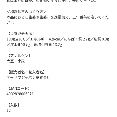
梅醤番茶のほか、和え物やすまし汁にご使用ください。
＜梅醤番茶のつくり方＞
本品におろし生姜や生姜汁を適量加え、三年番茶を注いでくだ
さい。
【栄養成分表示】
100g当たり／エネルギー 42kcal／たんぱく質 2.7g／脂質 0.3g
／炭水化物 7g／食塩相当量 13.2g
【アレルゲン】
大豆、小麦
【販売者名・輸入者名】
オーサワジャパン株式会社
【JANコード】
4932828006871
【入数】
12