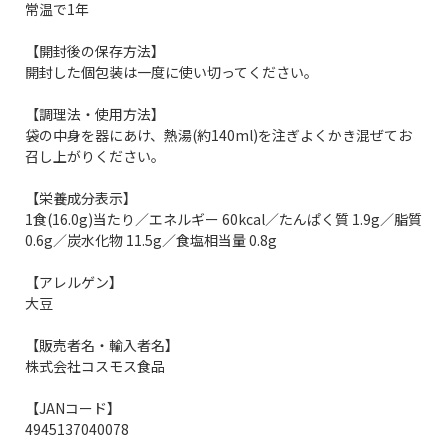
常温で1年
【開封後の保存方法】
開封した個包装は一度に使い切ってください。
【調理法・使用方法】
袋の中身を器にあけ、熱湯(約140ml)を注ぎよくかき混ぜてお
召し上がりください。
【栄養成分表示】
1食(16.0g)当たり／エネルギー 60kcal／たんぱく質 1.9g／脂質
0.6g／炭水化物 11.5g／食塩相当量 0.8g
【アレルゲン】
大豆
【販売者名・輸入者名】
株式会社コスモス食品
【JANコード】
4945137040078