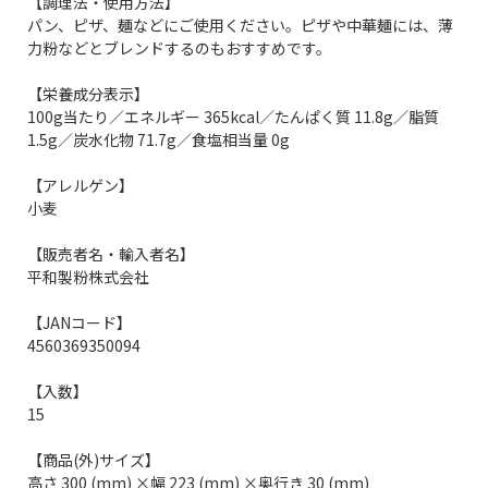
【調理法・使用方法】
パン、ピザ、麺などにご使用ください。ピザや中華麺には、薄
力粉などとブレンドするのもおすすめです。
【栄養成分表示】
100g当たり／エネルギー 365kcal／たんぱく質 11.8g／脂質
1.5g／炭水化物 71.7g／食塩相当量 0g
【アレルゲン】
小麦
【販売者名・輸入者名】
平和製粉株式会社
【JANコード】
4560369350094
【入数】
15
【商品(外)サイズ】
高さ 300 (mm) ×幅 223 (mm) ×奥行き 30 (mm)